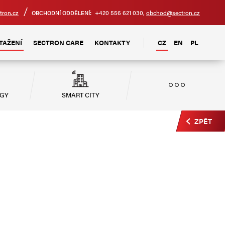
tron.cz
+420 556 621 030,
obchod@sectron.cz
OBCHODNÍ ODDĚLENÍ:
TAŽENÍ
SECTRON CARE
KONTAKTY
CZ
EN
PL
RGY
SMART CITY
ZPĚT