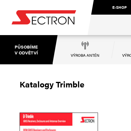
E-SHOP
PŮSOBÍME
V ODVĚTVÍ
VÝROBA ANTÉN
VÝRO
Katalogy Trimble