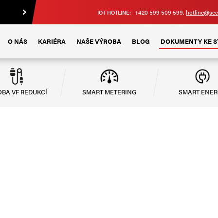
+420 599 509 599,
hotline@sec
IOT HOTLINE:
O NÁS
KARIÉRA
NAŠE VÝROBA
BLOG
DOKUMENTY KE S
BA VF REDUKCÍ
SMART METERING
SMART ENE