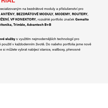
cializovaným na bezdrátové moduly a příslušenství pro
t
ANTÉNY
,
BEZDRÁTOVÉ MODULY
,
MODEMY
,
ROUTERY
,
UŽENÍ
,
VF KONEKTORY
, rozsáhlé portfolio značek
Gemalto
eltonika
,
Trimble
,
Advantech B+B
ové služby
s využitím nejmodernějších technologií pro
použití v každodenním životě. Do našeho portfolia jsme nově
de si můžete vybrat nabíjecí stanice, wallboxy, přenosné