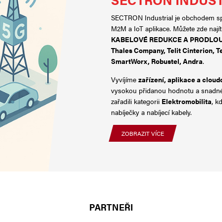
SECTRON Industrial je obchodem spe
M2M a IoT aplikace. Můžete zde nají
KABELOVÉ REDUKCE A PRODLO
Thales Company
,
Telit Cinterion
,
T
SmartWorx
,
Robustel
,
Andra
.
Vyvíjíme
zařízení, aplikace a cloud
vysokou přidanou hodnotu a snadné 
zařadili kategorii
Elektromobilita
, k
nabíječky a nabíjecí kabely.
ZOBRAZIT VÍCE
PARTNEŘI