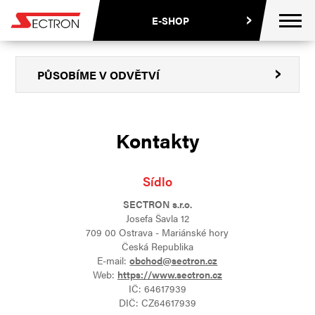
CZ
EN
PL
E-SHOP
PŮSOBÍME
V ODVĚTVÍ
Kontakty
Sídlo
SECTRON s.r.o.
Josefa Šavla 12
709 00 Ostrava - Mariánské hory
Česká Republika
E-mail:
obchod@sectron.cz
Web:
https://www.sectron.cz
IČ: 64617939
DIČ: CZ64617939