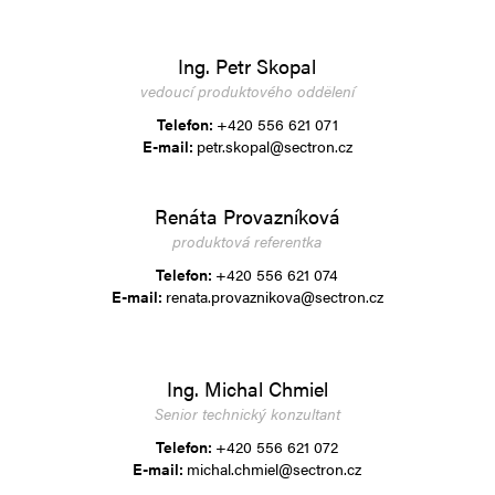
Ing. Petr Skopal
vedoucí produktového oddělení
Telefon:
+420 556 621 071
E-mail:
petr.skopal@sectron.cz
Renáta Provazníková
produktová referentka
Telefon:
+420 556 621 074
E-mail:
renata.provaznikova@sectron.cz
Ing. Michal Chmiel
Senior technický konzultant
Telefon:
+420 556 621 072
E-mail:
michal.chmiel@sectron.cz