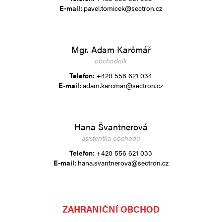
E-mail:
pavel.tomicek@sectron.cz
Mgr. Adam Karčmář
obchodník
Telefon:
+420 556 621 034
E-mail:
adam.karcmar@sectron.cz
Hana Švantnerová
asistentka obchodu
Telefon:
+420 556 621 033
E-mail:
hana.svantnerova@sectron.cz
ZAHRANIČNÍ OBCHOD