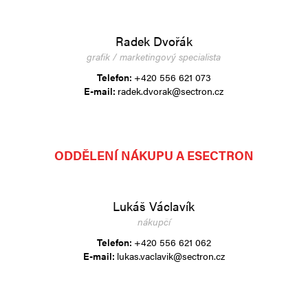
Radek Dvořák
grafik / marketingový specialista
Telefon:
+420 556 621 073
E-mail:
radek.dvorak@sectron.cz
ODDĚLENÍ NÁKUPU A ESECTRON
Lukáš Václavík
nákupčí
Telefon:
+420 556 621 062
E-mail:
lukas.vaclavik@sectron.cz