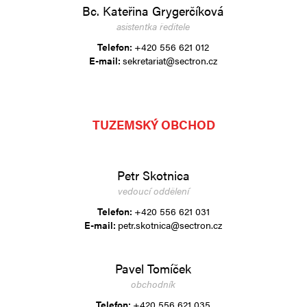
Bc. Kateřina Grygerčíková
asistentka ředitele
Telefon:
+420 556 621 012
E-mail:
sekretariat@sectron.cz
TUZEMSKÝ OBCHOD
Petr Skotnica
vedoucí oddělení
Telefon:
+420 556 621 031
E-mail:
petr.skotnica@sectron.cz
Pavel Tomíček
obchodník
Telefon:
+420 556 621 035