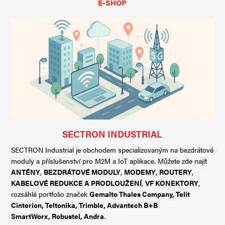
E-SHOP
SECTRON INDUSTRIAL
SECTRON Industrial je obchodem specializovaným na bezdrátové
moduly a příslušenství pro M2M a IoT aplikace. Můžete zde najít
ANTÉNY
,
BEZDRÁTOVÉ MODULY
,
MODEMY
,
ROUTERY
,
KABELOVÉ REDUKCE A PRODLOUŽENÍ
,
VF KONEKTORY
,
rozsáhlé portfolio značek
Gemalto Thales Company
,
Telit
Cinterion
,
Teltonika
,
Trimble
,
Advantech B+B
SmartWorx
,
Robustel
,
Andra
.