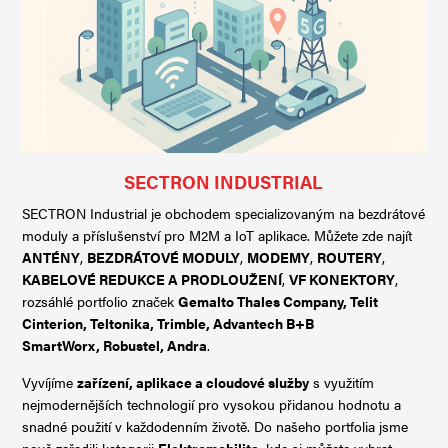
SECTRON INDUSTRIAL
SECTRON Industrial je obchodem specializovaným na bezdrátové
moduly a příslušenství pro M2M a IoT aplikace. Můžete zde najít
ANTÉNY
,
BEZDRÁTOVÉ MODULY
,
MODEMY
,
ROUTERY
,
KABELOVÉ REDUKCE A PRODLOUŽENÍ
,
VF KONEKTORY
,
rozsáhlé portfolio značek
Gemalto Thales Company
,
Telit
Cinterion
,
Teltonika
,
Trimble
,
Advantech B+B
SmartWorx
,
Robustel
,
Andra
.
Vyvíjíme
zařízení, aplikace a cloudové služby
s využitím
nejmodernějších technologií pro vysokou přidanou hodnotu a
snadné použití v každodenním životě. Do našeho portfolia jsme
nově zařadili kategorii
Elektromobilita
, kde si můžete vybrat