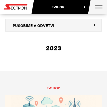
CZ
EN
PL
E-SHOP
PŮSOBÍME
V ODVĚTVÍ
2023
E-SHOP